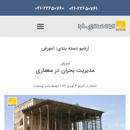
Skip
021-22650760
021-22650761
to
content
آرشیو دسته بندی:
آموزش
آموزش
مدیریت بحران در معماری
انتشار در تاریخ
4 آوریل 2026
توسط
مدیر وبسایت