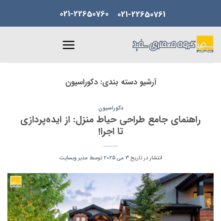
Skip
021-22650760
021-22650761
to
content
آرشیو دسته بندی:
دکوراسیون
دکوراسیون
راهنمای جامع طراحی حیاط منزل: از ایده‌پردازی
تا اجرا!
انتشار در تاریخ
3 می 2025
توسط
مدیر وبسایت