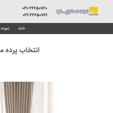
Skip
021-22650760
to
021-22650761
content
خانه
نمونه 