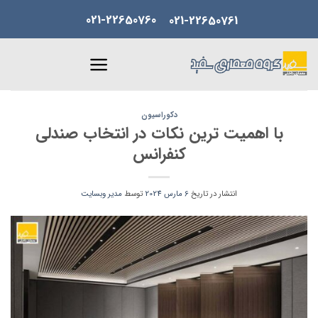
Skip
021-22650760
021-22650761
to
content
دکوراسیون
با اهمیت ترین نکات در انتخاب صندلی
کنفرانس
انتشار در تاریخ
6 مارس 2024
توسط
مدیر وبسایت