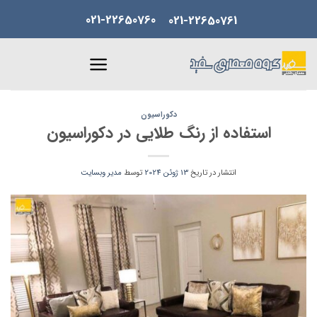
Skip
021-22650760
021-22650761
to
content
دکوراسیون
استفاده از رنگ طلایی در دکوراسیون
انتشار در تاریخ
13 ژوئن 2024
توسط
مدیر وبسایت