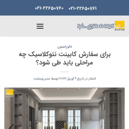
Skip
021-22650760
021-22650761
to
content
دکوراسیون
برای سفارش کابینت نئوکلاسیک چه
مراحلی باید طی شود؟
انتشار در تاریخ
9 آوریل 2023
توسط
مدیر وبسایت