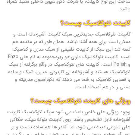
ساخت این نوع کابینت، با شرکت دکوراسیون داخلی سفید همراه
باشید.
کابینت نئوکلاسیک چیست؟
کابینت نئوکلاسیک جدیدترین سبک کابینت آشپزخانه است و
ممکن است برای همه آشنا نباشد. همان طور که در مقدمه هم
گفته شد این سبک از کابینت تلفیقی از سبک مدرن و کلاسیک
است. کابینت نئوکلاسیک دارای دو زیرمجموعه به نام های Enzo
و Polish است. کابینت های نئوکلاسیک در واقع برگرفته از سبک
نئوکلاسیک هستند و آشپزخانه ای کاربردی، مدرن، شیک و ساده
با فضایی کلاسیک به شما می دهند که دکوراسیون مدرنیته و
سنتی را در هم آمیخته است.
ویژگی های کابینت نئوکلاسیک چیست؟
وجود ویژگی های خاص باعث می شود سبک نئوکلاسیک کابینت
آشپزخانه قابل تشخیص باشد. روی کابینت نئوکلاسیک، حکاکی
های شلوغی دیده نمی شود، اما آنقدر ها هم ساده نیست و بر
روی آن خطوط منحنی، دایره ای و مستطیلی طراحی می گردد. با