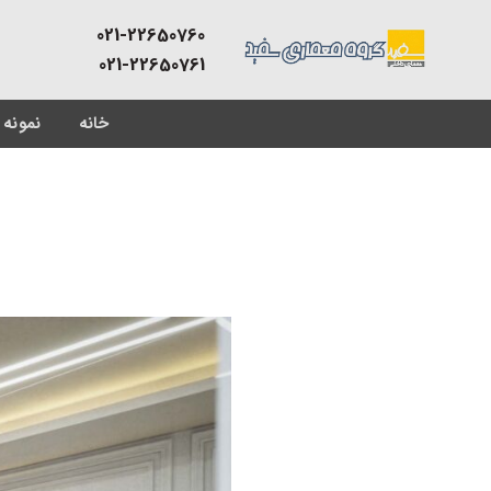
Skip
021-22650760
to
021-22650761
content
خانه
نمونه 