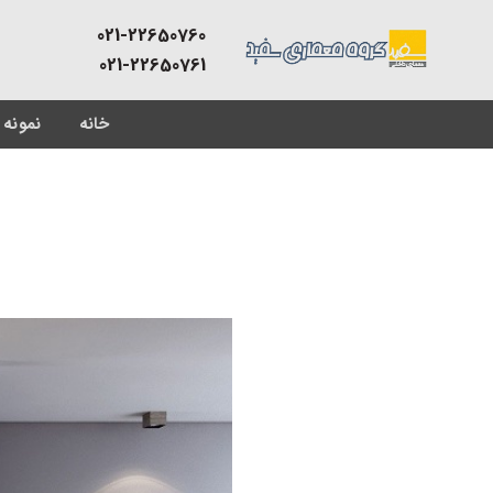
Skip
021-22650760
to
021-22650761
content
خانه
نمونه 