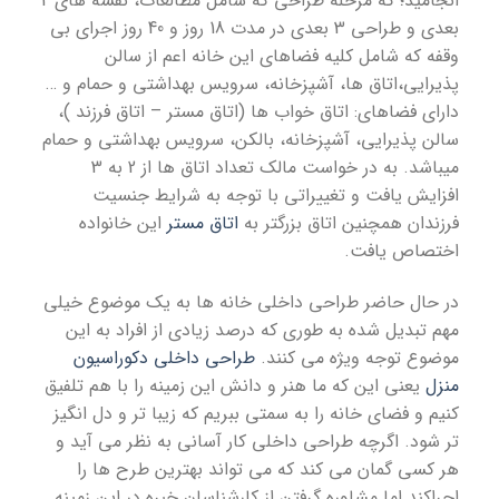
انجامید؛ که مرحله طراحی که شامل مطالعات، نقشه های 2
بعدی و طراحی 3 بعدی در مدت 18 روز و 40 روز اجرای بی
وقفه که شامل کلیه فضاهای این خانه اعم از سالن
پذیرایی،اتاق ها، آشپزخانه، سرویس بهداشتی و حمام و …
دارای فضاهای: اتاق خواب ها (اتاق مستر – اتاق فرزند )،
سالن پذیرایی، آشپزخانه، بالکن، سرویس بهداشتی و حمام
میباشد. به در خواست مالک تعداد اتاق ها از 2 به 3
افزایش یافت و تغییراتی با توجه به شرایط جنسیت
فرزندان همچنین اتاق بزرگتر به
اتاق مستر
این خانواده
اختصاص یافت.
در حال حاضر طراحی داخلی خانه ها به یک موضوع خیلی
مهم تبدیل شده به طوری که درصد زیادی از افراد به این
موضوع توجه ویژه می کنند.
طراحی داخلی دکوراسیون
منزل
یعنی این که ما هنر و دانش این زمینه را با هم تلفیق
کنیم و فضای خانه را به سمتی ببریم که زیبا تر و دل انگیز
تر شود. اگرچه طراحی داخلی کار آسانی به نظر می آید و
هر کسی گمان می کند که می تواند بهترین طرح ها را
اجراکند اما مشاوره گرفتن از کارشناسان خبره در این زمینه