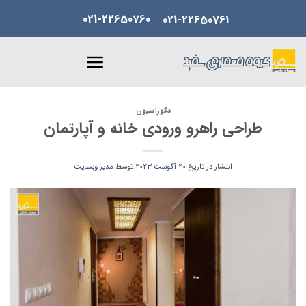
Skip
021-22650760
021-22650761
to
content
دکوراسیون
طراحی راهرو ورودی خانه و آپارتمان
انتشار در تاریخ
20 آگوست 2023
توسط
مدیر وبسایت