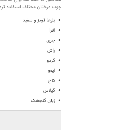
چوب درختان مختلف استفاده کرد. ا
بلوط قرمز و سفید
افرا
چری
راش
گردو
لیمو
کاج
گیلاس
زبان گنجشک