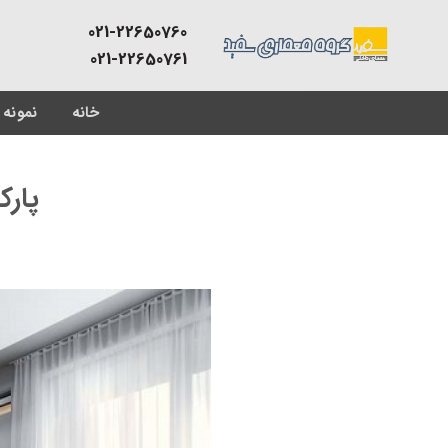
Skip
021-22650760
to
021-22650761
content
خانه
نمونه 
پارک