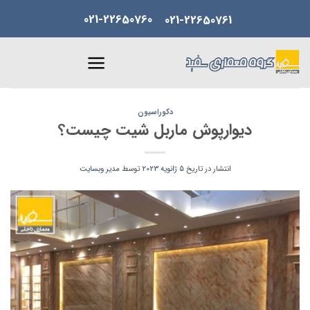
Skip
021-22650760
021-22650761
to
content
دکوراسیون
دیوارپوش ماربل شیت چیست؟
انتشار در تاریخ
5 ژانویه 2023
توسط
مدیر وبسایت