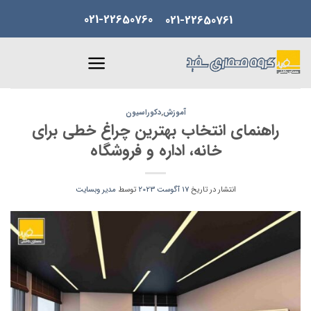
Skip
021-22650760
021-22650761
to
content
آموزش
,
دکوراسیون
راهنمای انتخاب بهترین چراغ خطی برای
خانه، اداره و فروشگاه
انتشار در تاریخ
17 آگوست 2023
توسط
مدیر وبسایت