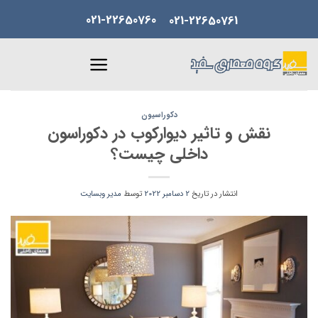
Skip
021-22650760
021-22650761
to
content
دکوراسیون
نقش و تاثیر دیوارکوب در دکوراسون
داخلی چیست؟
انتشار در تاریخ
2 دسامبر 2022
توسط
مدیر وبسایت