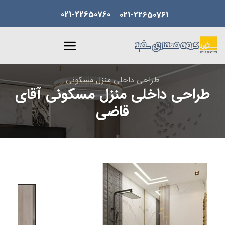
Skip
021-22650760
021-22650761
to
content
طراحی داخلی منزل مسکونی
طراحی داخلی منزل مسکونی آقای
قاضی