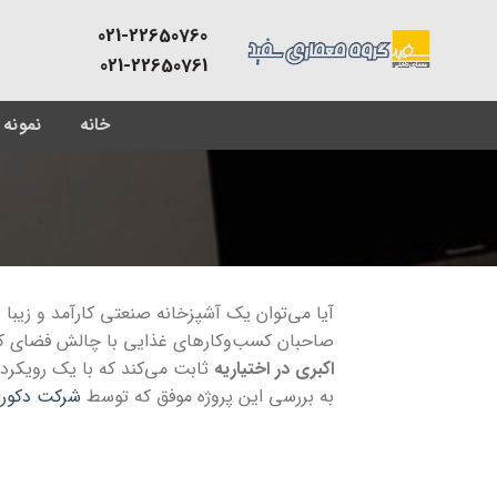
Skip
021-22650760
to
021-22650761
content
خانه
نمونه 
صاحبان کسب‌وکارهای غذایی با چالش فضای کوچ
اکبری در اختیاریه
ثابت می‌کند که با یک رویکرد 
به بررسی این پروژه موفق که توسط
شرکت دکورا