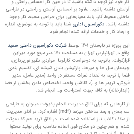
کار خود نیز توجه داشته باشید تا در حین کار احساس راحتی و
آرامش داشته باشید. علاوه بر احساس آرامش و راحتی در طراحی
داخلی محیط کار، باید معیارهایی برای طراحی محیط کار وجود
داشته باشد.
دکوراسیون اداری
شما باید با توجه به موضوع، اندازه
و ابعاد کار و خدمات ارائه شده انجام شود.
این پروژه در تابستان 1401 توسط
شرکت دکوراسیون داخلی سفید
واقع در تهرانپارس تهران به مساحت 170 متر مربع مورد دیزاین
قرارگرفت. باتوجه به درخواست کارفرما مواردی نظیر نورپردازی،
چیدمان مبل ها و میزها، پارتیشن بندی شیشه ای، تقسیم بندی
فضا با توجه به تعداد نفرات مستقر در واحد (مدیر عامل، مدیر
فروش، تریدر ها و…)، نقاشی واحد، اختصاص دادن بخشی از فضا
(آبدارخانه) به کافه جهت استراحت و… انجام شد.
از کارهایی که برای اتاق مدیریت انجام پذیرفت میتوان به طراحی
سه بعدی و بعد ساختن میزها (mdf) اشاره کرد. در اتاق مدیریت
از سقف کاذب نیز استفاده شده است. در اتاق ترید هم کف موکت
شده و هم چنین دو مکان فوق العاده مناسب برای تولید محتوا
در نظر گرفته شد تا تریدرها و سایرین مشکی برای تولید محتوا