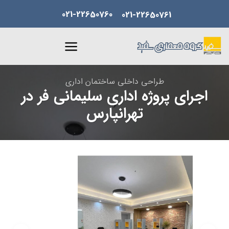
Skip
021-22650760
021-22650761
to
content
طراحی داخلی ساختمان اداری
اجرای پروژه اداری سلیمانی فر در
تهرانپارس