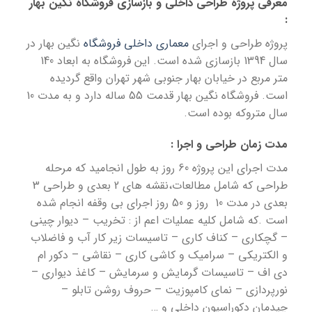
معرفی پروژه طراحی داخلی و بازسازی فروشگاه نگین بهار
:
پروژه طراحی و اجرای
معماری داخلی فروشگاه
نگین بهار در
سال 1394 بازسازی شده است. این فروشگاه به ابعاد 140
متر مربع در خیابان بهار جنوبی شهر تهران واقع گردیده
است. فروشگاه نگین بهار قدمت 55 ساله دارد و به مدت 10
سال متروکه بوده است.
مدت زمان طراحی و اجرا :
مدت اجرای این پروژه 60 روز به طول انجامید که مرحله
طراحی که شامل مطالعات،نقشه های 2 بعدی و طراحی 3
بعدی در مدت 10 روز و 50 روز اجرای بی وقفه انجام شده
است .که شامل کلیه عملیات اعم از : تخریب – دیوار چینی
– گچکاری – کناف کاری – تاسیسات زیر کار آب و فاضلاب
و الکتریکی – سرامیک و کاشی کاری – نقاشی – دکور ام
دی اف – تاسیسات گرمایش و سرمایش – کاغذ دیواری –
نورپردازی – نمای کامپوزیت – حروف روشن تابلو –
چیدمان دکوراسیون داخلی و …