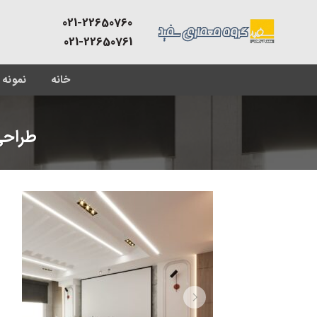
Skip
021-22650760
to
021-22650761
content
خانه
نمونه 
طراحی پروژه ۶۰ متری س